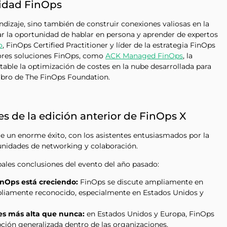
idad FinOps
endizaje, sino también de construir conexiones valiosas en la
 la oportunidad de hablar en persona y aprender de expertos
o
, FinOps Certified Practitioner y líder de la estrategia FinOps
ores soluciones FinOps, como
ACK Managed FinOps
, la
table la optimización de costes en la nube desarrollada para
bro de The FinOps Foundation.
es de la edición anterior de FinOps X
ue un enorme éxito, con los asistentes entusiasmados por la
tunidades de networking y colaboración.
ales conclusiones del evento del año pasado:
inOps está creciendo:
FinOps se discute ampliamente en
mpliamente reconocido, especialmente en Estados Unidos y
es más alta que nunca:
en Estados Unidos y Europa, FinOps
ión generalizada dentro de las organizaciones.