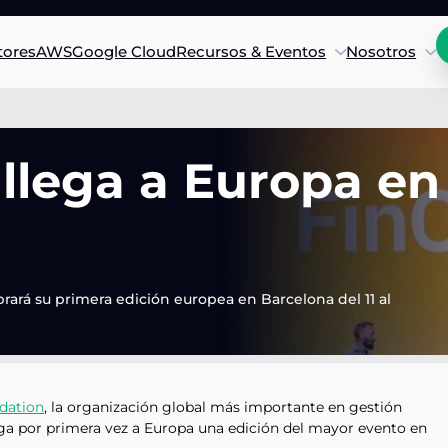
tores
AWS
Google Cloud
Recursos & Eventos
Nosotros
llega a Europa en
rará su primera edición europea en Barcelona del 11 al
dation
, la organización global más importante en gestión
lega por primera vez a Europa una edición del mayor evento en