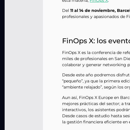
esta materia,
FinOps X
.
Del
11 al 14 de noviembre, Barce
profesionales y apasionados de F
FinOps X: los even
FinOps X es la conferencia de ref
miles de profesionales en San Di
colaborar y generar networking p
Desde este año podremos disfrut
“pequeño”, ya que la primera edic
“ambiente relajado”, según los or
Aun así, FinOps X Europe en Barc
mejores prácticas del sector; a tr
interactivos, los asistentes podrá
Desde casos de estudio hasta sesi
la gestión financiera eficiente en