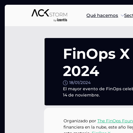
Qué hacemos
Sec
FinOps X 
2024
18/01/2024
El mayor evento de FinOps celeb
14 de noviembre.
Organizado por
The FinOps Foun
financiera en la nube, este año l