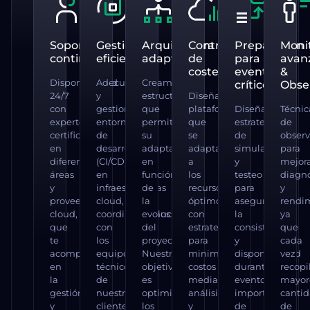
Soporte
Gestión
Arquitectura
Control
Preparación
Moni
continuo
eficiente
adaptativa
de
para
avan
costes
eventos
&
Disponibilidad
Adecuamos
Creamos
críticos
Obser
24/7
y
estructuras
Diseñamos
con
gestionamos
que
plataformas
Diseñamos
Técnic
expertos
entornos
permiten
que
estrategias
de
certificados
de
su
se
de
observ
en
desarrollo
adaptación
adaptan
simulación
para
diferentes
(CI/CD)
en
a
y
mejor
áreas
en
función
los
testeo
diagnó
y
infraestructuras
de
recursos
para
y
proveedores
cloud,
la
óptimos
asegurar
rendi
cloud,
coordinándonos
evolución
con
la
ya
que
con
del
estrategias
consistencia
que
te
los
proyecto.
para
y
cada
acompañarán
equipos
Nuestro
minimizar
disponibilidad
vez
en
técnicos
objetivo
costos
durante
recop
la
de
es
mediante
eventos
mayor
gestión
nuestros
optimizar
análisis
importantes
canti
y
clientes.
los
y
de
de