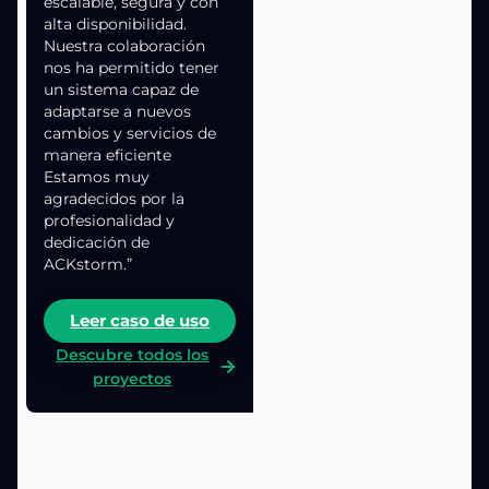
escalable, segura y con
alta disponibilidad.
Nuestra colaboración
nos ha permitido tener
un sistema capaz de
adaptarse a nuevos
cambios y servicios de
manera eficiente
Estamos muy
agradecidos por la
profesionalidad y
dedicación de
ACKstorm.”
Leer caso de uso
Descubre todos los
proyectos