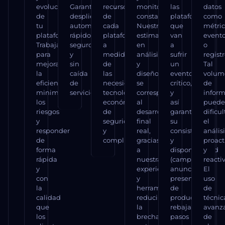
evolución
Garantizamos
recursos
monitoreo
las
datos
de
despliegues
de
constante.
plataformas
como
tu
automáticos,
cada
Nuestras
que
métric
plataforma.
rápidos,
plataforma
estimaciones
van
event
Trabajamos
seguros
a
en
a
o
para
y
medida
análisis
sufrir
registr
mejorar
sin
de
y
un
Tal
la
caída
las
diseño
evento
volum
eficiencia,
de
necesidades
se
crítico,
de
minimizar
servicio.
tecnológicas,
corresponden
y
infor
los
económicas,
al
así
pued
riesgos
de
desarrollo
garantizar
dificul
y
seguridad
final
su
el
responder
y
real,
consistencia
anális
de
compliance.
gracias
y
proact
forma
a
disponibilidad
y
rápida
nuestra
(campañas,
reacti
y
experiencia
anuncios,
El
con
y
presentación
uso
la
herramientas
de
de
calidad
reducimos
producto,
técnic
que
la
rebajas,
avanz
los
brecha
pasos
de