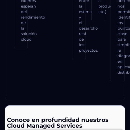
clientes
entre
a
observ
esperan
la
producción,
nos
del
estimación
etc.)
permi
rendimiento
y
identif
de
el
los
la
desarrollo
punto
solución
real
clave
cloud.
de
para
los
simpli
proyectos.
la
diagno
en
aplica
distri
Conoce en profundidad nuestros
Cloud Managed Services