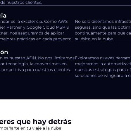
de nuestros clientes.
ia
ándar es la excelencia. Como AWS
No solo diseñamos infraestr
er Partner y Google Cloud MSP &
seguras, sino que las opti
ner, nos aseguramos de aplicar
continuamente para que ca
mejores prácticas en cada proyecto.
su éxito en la nube.
ión
ón es nuestro ADN. No nos limitamos
Exploramos nuevas herrami
ar tecnología, la convertimos en
mejoramos la automatizac
competitiva para nuestros clientes.
nuestras estrategias para o
soluciones de vanguardia e
eres que hay detrás
mpañarte en tu viaje a la nube