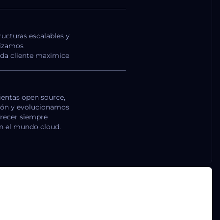
ucturas escalables y
mizamos
da cliente maximice
entas open source,
ión y evolucionamos
frecer siempre
n el mundo cloud.