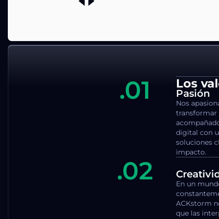
.01
Los va
Pasión
Nos apasiona
transformar
acompañado 
digital con
soluciones 
impacto.
.02
Creativi
En un mundo
constantemen
ACKstorm no
que las inte