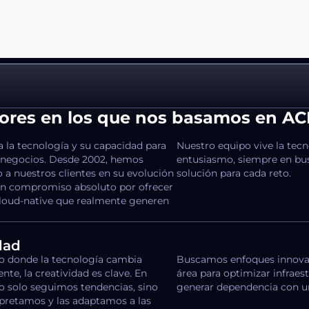
lores en los que nos basamos en A
 la tecnología y su capacidad para
Nuestro equipo vive la tec
 negocios. Desde 2002, hemos
entusiasmo, siempre en bus
a nuestros clientes en su evolución
solución para cada reto.
 un compromiso absoluto por ofrecer
cloud-native que realmente generen
dad
 donde la tecnología cambia
Buscamos enfoques innovad
te, la creatividad es clave. En
área para optimizar infraes
 solo seguimos tendencias, sino
generar dependencia con u
rpretamos y las adaptamos a las