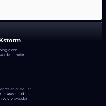
CKstorm
nología con
ca de la mejor
ores en cualquier
tructuras cloud sin
n solo proveedor.