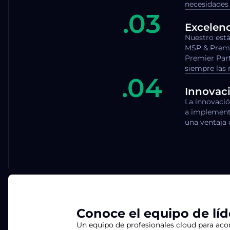
necesidades 
.03
Excelenc
Nuestro est
MSP & Premi
Premier Part
siempre las 
.04
Innovac
La innovaci
a implement
una ventaja 
Conoce el equipo de líd
Un equipo de profesionales cloud para aco