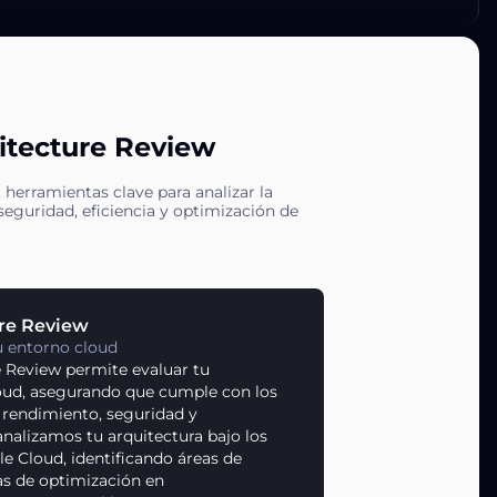
itecture Review
, herramientas clave para analizar la
seguridad, eficiencia y optimización de
ure Review
tu entorno cloud
 Review permite evaluar tu
loud, asegurando que cumple con los
 rendimiento, seguridad y
analizamos tu arquitectura bajo los
e Cloud, identificando áreas de
as de optimización en