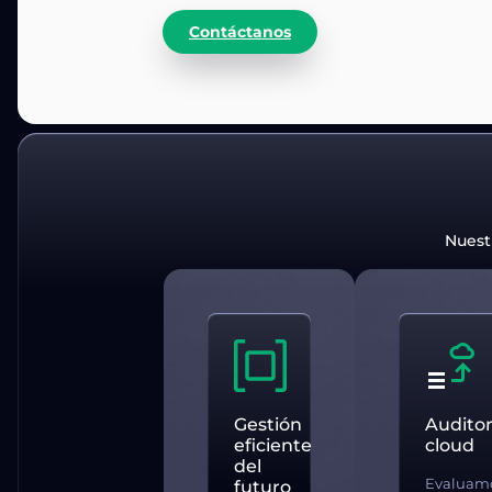
Contáctanos
Nuest
Gestión
Auditor
eficiente
cloud
del
Evaluam
futuro