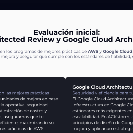
Evaluación inicial:
tected Review y Google Cloud Arch
en los programas de mejores prácticas de
AWS
y
Google Cloud
e mejora y asegurar que cumple con los estándares de fiabilidad, 
Google Cloud Architect
on las mejores prácticas
Seguridad y eficiencia para 
tunidades de mejora en base
El Google Cloud Architecture
cia operativa, seguridad,
infraestructura en Google C
optimización de costes y
estándares más exigentes en
ría, aseguramos que tu
escalabilidad. En ACKstorm, 
y eficiente, maximizando su
principios de diseño de Googl
ores prácticas de AWS
mejora y aplicando estrategi