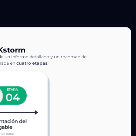
Kstorm
n de un informe detallado y un roadmap de
urada en
cuatro etapas
: