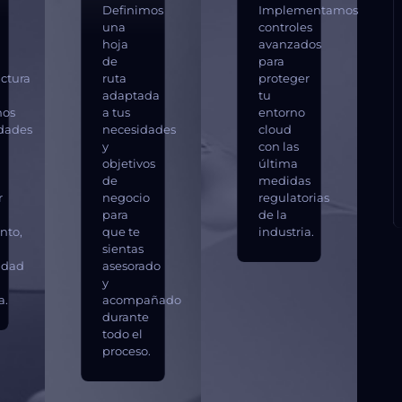
Definimos
Implementamos
una
controles
hoja
avanzados
de
para
uctura
ruta
proteger
adaptada
tu
mos
a tus
entorno
dades
necesidades
cloud
y
con las
objetivos
última
de
medidas
r
negocio
regulatorias
para
de la
nto,
que te
industria.
sientas
lidad
asesorado
y
a.
acompañado
durante
todo el
proceso.