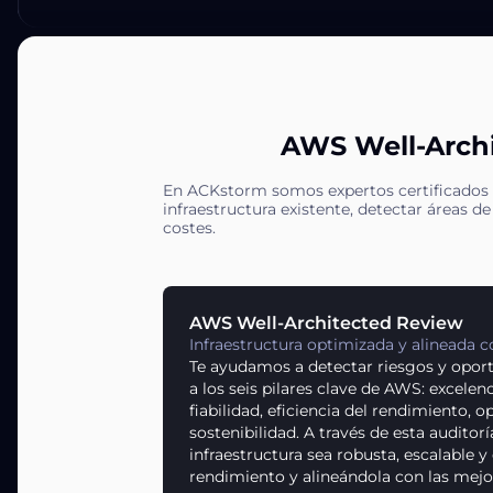
AWS Well-Archi
En ACKstorm somos expertos certificados 
infraestructura existente, detectar áreas d
costes.
AWS Well-Architected Review
Infraestructura optimizada y alineada c
Te ayudamos a detectar riesgos y opor
a los seis pilares clave de AWS: excelen
fiabilidad, eficiencia del rendimiento, 
sostenibilidad. A través de esta audito
infraestructura sea robusta, escalable 
rendimiento y alineándola con las mej