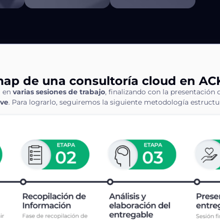
ap de una consultoría cloud en AC
á en
varias sesiones de trabajo
, finalizando con la presentació
ive
. Para lograrlo, seguiremos la siguiente metodología estruct