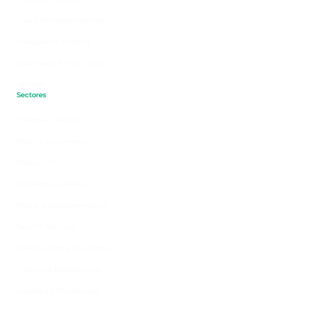
Cloud Managed Services
Inteligencia Artificial
Cloud para PyMEs y SMB
Ver todo
Sectores
Finanzas y Seguros
Retail & eCommerce
Educación
Tecnología & Teleco
Media & Entretenimiento
Salud & Ciencias
Manufacturing & Industria
Turismo & Restauración
Logística & Distribución