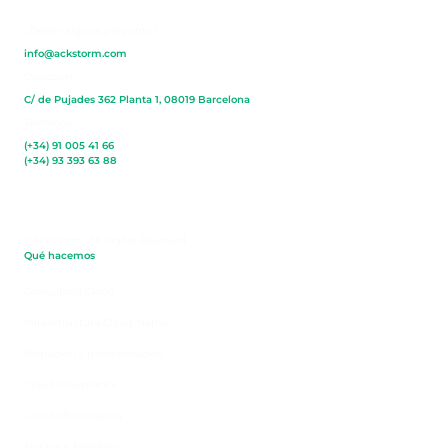
¿Tienes alguna pregunta?
info@ackstorm.com
Dirección:
C/ de Pujades 362 Planta 1, 08019 Barcelona
Teléfonos:
(+34) 91 005 41 66
(+34) 93 393 63 88​
©ACKstorm, All Rights Reserved.
Qué hacemos
Consultoría Cloud
Infraestructura Cloud-Native
Migración y modernización
Cloud Governance
Cloud Observability
FinOps & Reselling