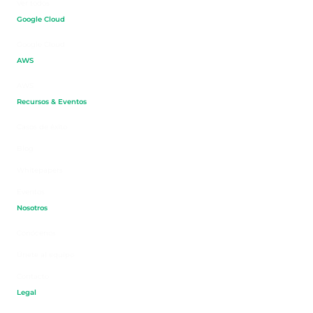
Ver todos
Google Cloud
Google Cloud
AWS
AWS
Recursos & Eventos
Casos de éxito
Blog
Whitepapers
Eventos
Nosotros
Conócenos
Únete al equipo
Contacto
Legal