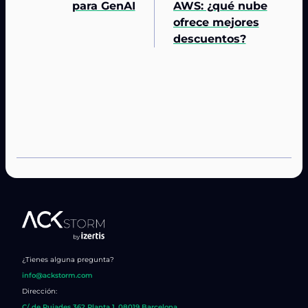
para GenAI
AWS: ¿qué nube
ofrece mejores
descuentos?
¿Tienes alguna pregunta?
info@ackstorm.com
Dirección:
C/ de Pujades 362 Planta 1, 08019 Barcelona