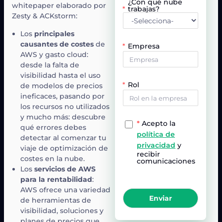
¿Con qué nube
whitepaper elaborado por
trabajas?
Zesty & ACKstorm:
Los
principales
causantes de costes
de
Empresa
AWS y gasto cloud:
desde la falta de
visibilidad hasta el uso
Rol
de modelos de precios
ineficaces, pasando por
los recursos no utilizados
y mucho más: descubre
*
Acepto la
qué errores debes
política de
detectar al comenzar tu
privacidad
y
viaje de optimización de
recibir
costes en la nube.
comunicaciones
Los
servicios de AWS
para la rentabilidad
:
AWS ofrece una variedad
Enviar
de herramientas de
visibilidad, soluciones y
planes de precios que